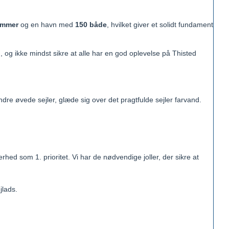
emmer
og en havn med
150 både
, hvilket giver et solidt fundament
og ikke mindst sikre at alle har en god oplevelse på Thisted
re øvede sejler, glæde sig over det pragtfulde sejler farvand.
hed som 1. prioritet. Vi har de nødvendige joller, der sikre at
jlads.