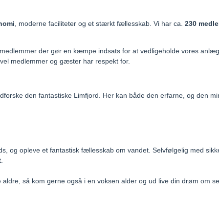
nomi
, moderne faciliteter og et stærkt fællesskab. Vi har ca.
230 medl
e medlemmer der gør en kæmpe indsats for at vedligeholde vores anlæg, 
 såvel medlemmer og gæster har respekt for.
rske den fantastiske Limfjord. Her kan både den erfarne, og den mind
s, og opleve et fantastisk fællesskab om vandet. Selvfølgelig med sikker
.
e aldre, så kom gerne også i en voksen alder og ud live din drøm om se