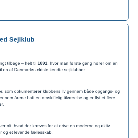
ed Sejlklub
gt tilbage – helt til
1891
, hvor man første gang hører om en
 til en af Danmarks ældste kendte sejlklubber.
ler, som dokumenterer klubbens liv gennem både opgangs- og
nem årene haft en omskiftelig tilværelse og er flyttet flere
er.
ver alt, hvad der kræves for at drive en moderne og aktiv
er og et levende fællesskab.