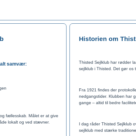
ub
Historien om Thist
Thisted Sejlklub har rødder lan
ialt samvær:
sejlklub i Thisted. Det gør os
ngen
Fra 1921 findes der protokol
nedgangstider. Klubben har gen
gange – altid til bedre facilitet
og fællesskab. Målet er at give
både lokalt og ved stævner.
I dag råder Thisted Sejlklub o
sejlklub med stærke tradition