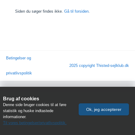
Siden du søger findes ikke.
Gå til forsiden
.
Betingelser og
2025 copyright Thisted-sejlklub.dk
privatlivspolitik
Brug af cookies
Denne side bruger cookies til at føre
statistik og huske indtastede
informationer.
Til vores betingelser/privatlivspolitik.