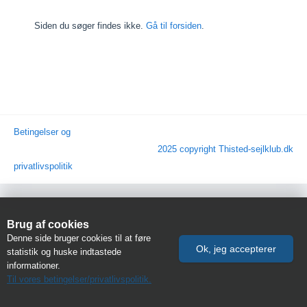
Siden du søger findes ikke.
Gå til forsiden
.
Betingelser og
2025 copyright Thisted-sejlklub.dk
privatlivspolitik
Brug af cookies
Denne side bruger cookies til at føre
statistik og huske indtastede
informationer.
Til vores betingelser/privatlivspolitik.