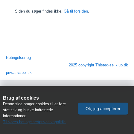
Siden du søger findes ikke.
Gå til forsiden
.
Betingelser og
2025 copyright Thisted-sejlklub.dk
privatlivspolitik
Brug af cookies
Denne side bruger cookies til at føre
statistik og huske indtastede
informationer.
Til vores betingelser/privatlivspolitik.