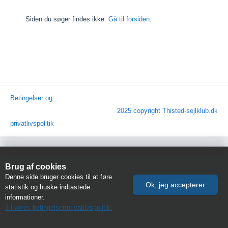
Siden du søger findes ikke.
Gå til forsiden
.
Betingelser og
2025 copyright Thisted-sejlklub.dk
privatlivspolitik
Brug af cookies
Denne side bruger cookies til at føre
statistik og huske indtastede
informationer.
Til vores betingelser/privatlivspolitik.