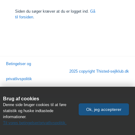
Siden du søger kræver at du er logget ind.
Gå
til forsiden
.
Betingelser og
2025 copyright Thisted-sejlklub.dk
privatlivspolitik
Brug af cookies
Denne side bruger cookies til at føre
statistik og huske indtastede
informationer.
Til vores betingelser/privatlivspolitik.