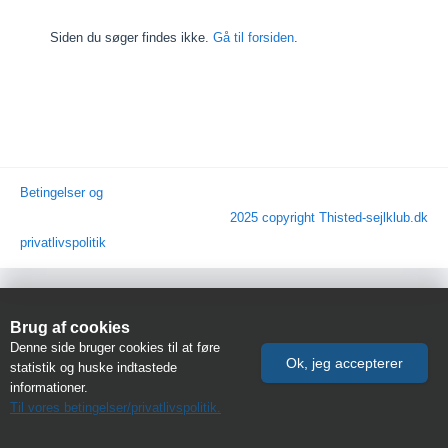
Siden du søger findes ikke.
Gå til forsiden
.
Betingelser og
2025 copyright Thisted-sejlklub.dk
privatlivspolitik
Brug af cookies
Denne side bruger cookies til at føre
statistik og huske indtastede
informationer.
Til vores betingelser/privatlivspolitik.