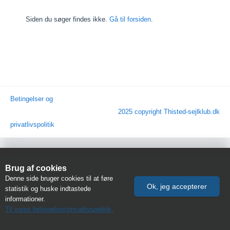
Siden du søger findes ikke.
Gå til forsiden
.
Betingelser og
2025 copyright Thisted-sejlklub.dk
privatlivspolitik
Brug af cookies
Denne side bruger cookies til at føre
statistik og huske indtastede
informationer.
Til vores betingelser/privatlivspolitik.