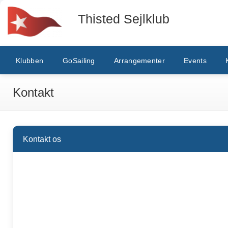
Thisted Sejlklub
Klubben
GoSailing
Arrangementer
Events
Kontakt
Kontakt os